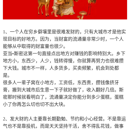
1
、一个人在穷乡僻壤里是很难发财的，只有大城市才是他实
现目标的好地方。因为，当财富的流通量非常少时，一个人
能够从中取得的财富量也很少。
亚当
•
斯密这第一句直接点出地方对赚钱的影响特别大。乡下
地方小，东西少，人少，钱转得慢，你就算再努力也很难攒
下大钱。城市不一样，人多货多，买卖频繁，机会到处都
是。
很多人一辈子窝在小地方，工资低，东西贵，攒钱像挤牙
膏，搬到大城市后生意一下子就好做了，收入翻好几倍。斯
密那时候就看明白了，流通量决定你能分到多少蛋糕，蛋糕
小了你再怎么切也切不出大块。
2
、发大财的人主要靠长期勤勉、节约和小心经营。不是靠运
气也不是靠投机，而是天天坚持干活，舍不得乱花钱，做事