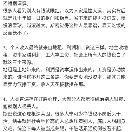
还特别谨慎。
很多人看到别人有钱就眼红，以为人家是撞大运，其实背后
就是几十年如一日的抠门和稳当。省下来的钱再投进去，慢
慢滚雪球，越滚越大。斯密觉得这种人最靠谱，靠天吃饭的
反而长不了。
3
、个人收入最终就来自地租、利润和工资这三样。地主收地
租，资本家赚利润，工人拿工资，社会上所有人的钱说白了
就这三个来源。
地租是土地带来的，利润是资本运作出来的，工资是劳动换
来的。谁也逃不开这三条路。你要是没地没资本，那就只能
靠卖力气挣工资，收入天花板就摆在那。
4
、人类普遍存在好胜心理，大部分人都觉得统治别人很爽，
俯就别人很丢人。
斯密说这心理根深蒂固，很多人宁可少挣钱也不愿低头干
活。结果就是社会地位高的人总想压着别人，底层人想翻身
又难。统治下等人被当成荣耀，干脏活累活反倒被看不起，