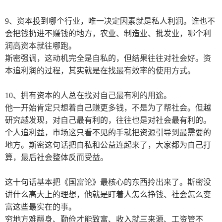
9
、资本投到哪个行业，唯一决定因素就是私人利润。谁也不
会把钱扔进不赚钱的地方，农业、制造业、批发业，哪个利
润高资本就往哪跑。
斯密强调，这动机完全是自私的，但结果往往对社会好。资
本追利润的过程，其实就是在找最有效率的使用方式。
10
、拥有资本的人总在找对自己最有利的用途。
他一开始肯定只想着自己赚更多钱，不是为了帮社会。但越
研究越发现，对自己最有利的，往往也是对社会最有利的。
个人追利益，市场这只看不见的手就把资源引导到最需要的
地方。斯密这句话把自私和公益连起来了，大家都为自己打
算，最后社会整体反而受益。
这十句话基本把《国富论》最核心的东西拎出来了。斯密没
讲什么高大上的理想，他就是盯着人怎么挣钱、社会怎么变
富这些最实在的事。
穷地方难翻身、勤俭才能致富、收入就三来源、工资管不