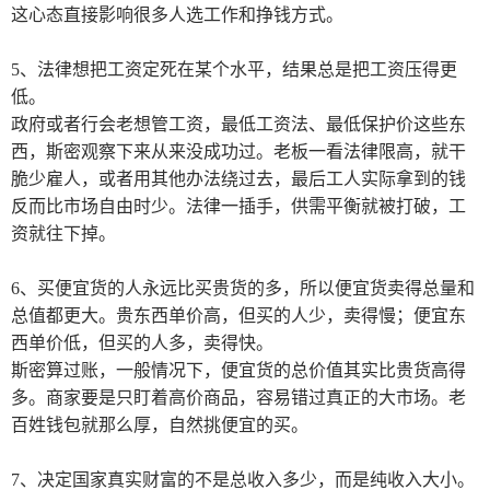
这心态直接影响很多人选工作和挣钱方式。
5
、法律想把工资定死在某个水平，结果总是把工资压得更
低。
政府或者行会老想管工资，最低工资法、最低保护价这些东
西，斯密观察下来从来没成功过。老板一看法律限高，就干
脆少雇人，或者用其他办法绕过去，最后工人实际拿到的钱
反而比市场自由时少。法律一插手，供需平衡就被打破，工
资就往下掉。
6
、买便宜货的人永远比买贵货的多，所以便宜货卖得总量和
总值都更大。贵东西单价高，但买的人少，卖得慢；便宜东
西单价低，但买的人多，卖得快。
斯密算过账，一般情况下，便宜货的总价值其实比贵货高得
多。商家要是只盯着高价商品，容易错过真正的大市场。老
百姓钱包就那么厚，自然挑便宜的买。
7
、决定国家真实财富的不是总收入多少，而是纯收入大小。