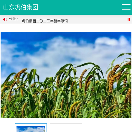
山东巩伯集团
公告
：
巩伯集团二〇二五年新年献词

巩伯集团经营住所迁至济宁高新区
巩伯集团新版网站今起试运行
巩伯集团二〇二六年新年献词