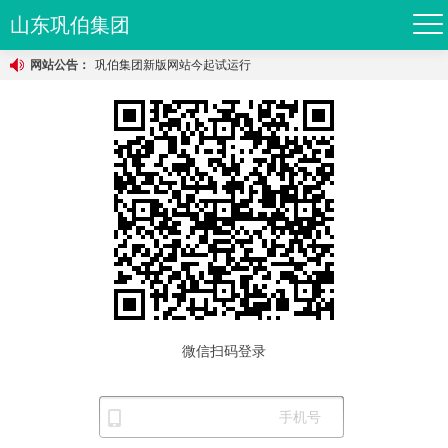
山东巩伯集团
网站公告：
巩伯集团新版网站今起试运行
学习《4零7要9度的管理理念》
巩伯集团二〇二五年新年献词
巩伯集团经营住所迁至济宁高新区
微信扫码登录
手机号