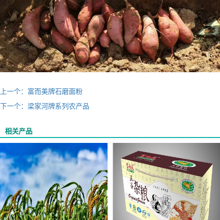
上一个：富而美牌石磨面粉
下一个：梁家河牌系列农产品
相关产品