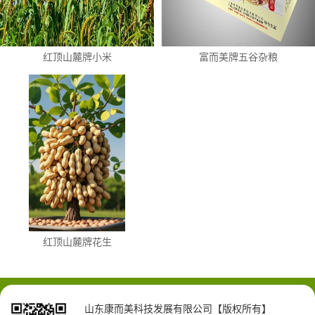
红顶山麓牌小米
富而美牌五谷杂粮
红顶山麓牌花生
山东康而美科技发展有限公司【版权所有】